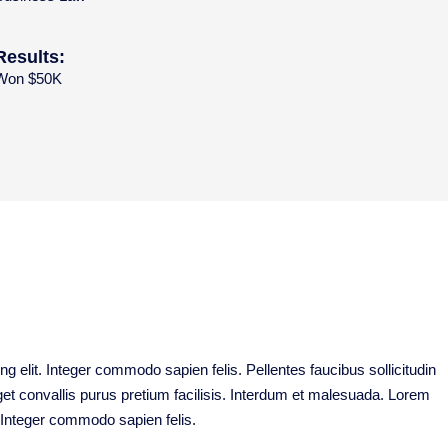
Results:
Won $50K
g elit. Integer commodo sapien felis. Pellentes faucibus sollicitudin
e get convallis purus pretium facilisis. Interdum et malesuada. Lorem
. Integer commodo sapien felis.