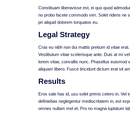
Constituam liberavisse est, ei quo quod admodu
no probo facete commodo vim. Solet ridens ne se
pri aliquid dolorem torquatos eu.
Legal Strategy
Cras eu nibh non dui mattis pretium id vitae era
Vestibulum vitae scelerisque ante. Duis at mi v
lorem vitae, convallis nunc. Phasellus euismod
aliquam libero. Fusce tincidunt dictum erat sit am
Results
Eros sale has id, usu solet primis cetero in. Ve
definiebas neglegentur mediocritatem in, est ex
omnes nullam mel et. Pro no magna luptatum la