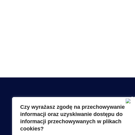
Czy wyrażasz zgodę na przechowywanie
KONTAKT
informacji oraz uzyskiwanie dostępu do
informacji przechowywanych w plikach
Narolski i Partnerzy Sp. p.
O nas
cookies?
ul. Milionowa 4B