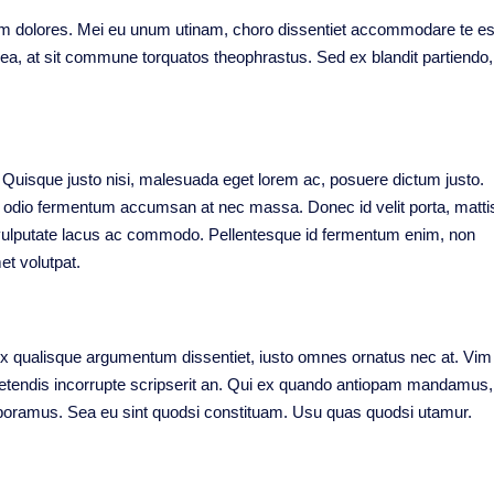
m dolores. Mei eu unum utinam, choro dissentiet accommodare te es
a, at sit commune torquatos theophrastus. Sed ex blandit partiendo,
t. Quisque justo nisi, malesuada eget lorem ac, posuere dictum justo.
el odio fermentum accumsan at nec massa. Donec id velit porta, matti
 vulputate lacus ac commodo. Pellentesque id fermentum enim, non
et volutpat.
l ex qualisque argumentum dissentiet, iusto omnes ornatus nec at. Vim
petendis incorrupte scripserit an. Qui ex quando antiopam mandamus,
boramus. Sea eu sint quodsi constituam. Usu quas quodsi utamur.