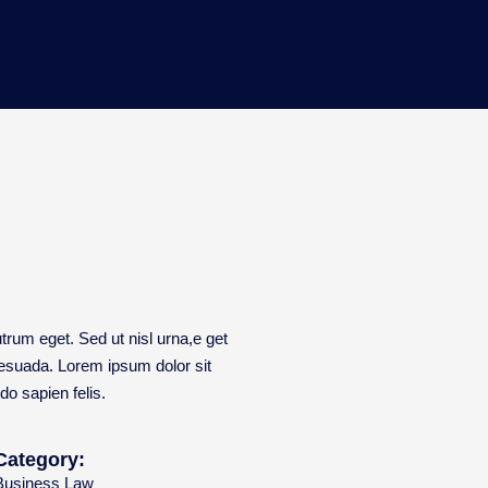
rutrum eget. Sed ut nisl urna,e get
alesuada. Lorem ipsum dolor sit
do sapien felis.
Category:
Business Law