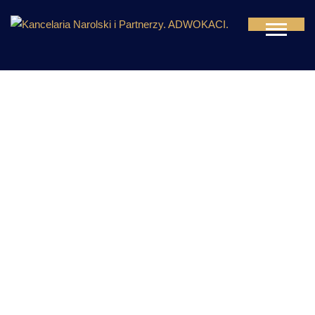
ZESPÓŁ
Jesteśmy zespołem ekspertów specjalizujących się w
konkretnych dziedzinach prawa i zagadnieniach
branżowych. Charakteryzuje nas ekspercka wiedza,
proaktywne podejście do problemów oraz odwaga i
wytrwałość w dążeniu do osiągnięcia postawionych sobie
celów.
Z powodzeniem wspieramy Klientów w efektywnym
prowadzeniu biznesu.