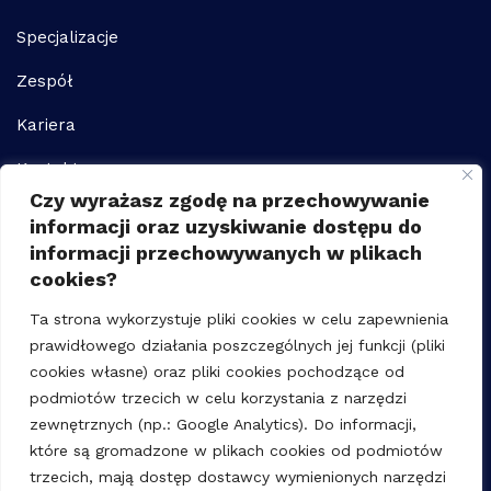
Specjalizacje
Zespół
Kariera
Kontakt
Czy wyrażasz zgodę na przechowywanie
informacji oraz uzyskiwanie dostępu do
informacji przechowywanych w plikach
Nieruchomości i inwestycje
cookies?
Obsługa korporacyjna biznesu
Ta strona wykorzystuje pliki cookies w celu zapewnienia
Prawo pracy dla biznesu
prawidłowego działania poszczególnych jej funkcji (pliki
cookies własne) oraz pliki cookies pochodzące od
podmiotów trzecich w celu korzystania z narzędzi
zewnętrznych (np.: Google Analytics). Do informacji,
Karolina Kołakowska
które są gromadzone w plikach cookies od podmiotów
trzecich, mają dostęp dostawcy wymienionych narzędzi